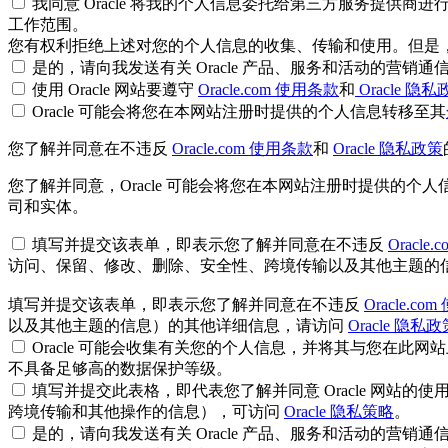
我同意 Oracle 将我的个人信息委托给第三方服务提供商进
工作范围。
您有权利拒绝上述对您的个人信息的收集、传输和使用。但是，如果
是的，请向我发送有关 Oracle 产品、服务和活动的营销通
使用 Oracle 网站要遵守
Oracle.com 使用条款
和
Oracle 隐
Oracle 可能会将您在本网站注册时提供的个人信息转移至其
您了解并同意在不违反
Oracle.com 使用条款
和
Oracle 隐私政策
您了解并同意，Oracle 可能会将您在本网站注册时提供的个
司和实体。
填写并提交该表单，即表示您了解并同意在不违反
Oracle
访问、保留、修改、删除、安全性、跨境传输以及其他主题的信息）
填写并提交该表单，即表示您了解并同意在不违反
Oracle.c
以及其他主题的信息）的其他详细信息，请访问
Oracle 隐私政
Oracle 可能会收集有关您的个人信息，并将其与您在此
不具备足够高的数据保护等级。
填写并提交此表格，即代表您了解并同意 Oracle 网站的使用受 O
跨境传输和其他操作的信息），可访问
Oracle 隐私策略
。
是的，请向我发送有关 Oracle 产品、服务和活动的营销通