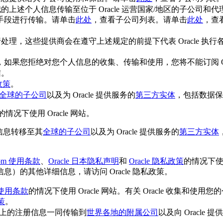
的我的上述个人信息传输至位于 Oracle 运营国家/地区的子
手段进行传输。请单击
此处
，查看子公司列表。请单击
此处
，查
行处理，这些提供商会在遵守上述规定的前提下代表 Oracle 执
您拒绝对您个人信息的收集、传输和使用，您将不能订阅 Oracle
信。
私政策
。
全球的子公司
以及为 Oracle 提供服务的
第三方实体
，包括数据保
的情况下使用 Oracle 网站。
人信息转移至其
全球的子公司
以及为 Oracle 提供服务的
第三方实体
.com 使用条款
、
Oracle 日本隐私声明
和
Oracle 隐私政策
的情况下使用
的其他详细信息，请访问 Oracle 隐私政策。
om 使用条款
的情况下使用 Oracle 网站。有关 Oracle 收集
策
。
网站上的注册信息一同传输到
世界各地的附属公司
以及向 Oracle 