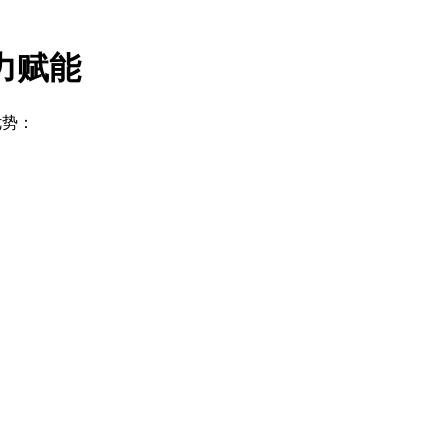
力赋能
优势：