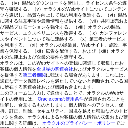
る、（iv）製品のダウンロードを管理し、ライセンス条件の遵
守を確認する、（v）オラクルのWebサイトについてコンテン
ツを選択し、品質を向上して私の利用を促進する、（vi）製品
に関する注意事項や最新情報を提供する、（vii）共同販売およ
び製品プロモーションを強化する、（viii）オラクルの製品、
サービス、エクスペリエンスを改善する、（ix）カンファレン
スやイベントについて私に連絡する、（x）第三者のサービス
を利用する、（xi）オラクルの従業員、Webサイト、施設、事
業を保護する、（xii）広告を配信する、および（xiii）オラク
ルの法律上および企業の要件を遵守する。
オラクルは、このWebサイトへの登録に関連して収集したお
客様の個人情報を
全世界の関連会社
およびオラクルにサービス
を提供する
第三者機関
に転送する場合があります。これには、
適正なデータ保護レベルを満たしていないと判断されている国
に所在する関連会社および機関も含まれます。
このフォームに入力して送信することで、オラクルのWebサ
イトの使用には、
Oracle.comの使用条件
が適用されることを
理解し、合意するものとします。個人情報へのアクセス、保
持、訂正、削除、セキュリティ、国境を越えた移動などのトピ
ックを含め、オラクルによるお客様の個人情報の収集および使
用に関する詳細は、
オラクルのプライバシー・ポリシー
でご