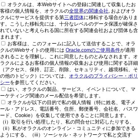
オラクルは、本Webサイトへの登録に関連して収集したお
客様の個人情報を、オラクルの
全世界の関連会社
, およびオラ
クルにサービスを提供する第
三者団体
に移転する場合がありま
す。こうした移転先には、十分なレベルのデータ保護が確保さ
れていないと考えられる国に所在する関連会社および団体も含
まれます。
お客様は、このフォームに記入して送信することで、オラ
クルのWebサイトの使用には
Oracle.comのご使用条件
が適用
されることを理解し、これに同意したものとみなされます。オ
ラクルによるお客様の個人情報の収集および使用に関する詳細
（アクセス、保持、訂正、削除、セキュリティ、越境移転、そ
の他のトピック）については、
オラクルのプライバシー・ポリ
シー
を参照してください。
はい、オラクルの製品、サービス、イベントについて、マ
ーケティング関連のメール配信を希望します。
オラクルが以下の目的で私の個人情報（特に姓名、電子メ
ール・アドレス、電話番号、住所、郵便番号、会社名、パスワ
ード、Cookie）を収集して使用できることに同意します。
（i）取引を行い処理したり、私の問合せに対応したりする、
（ii）私がオラクルのオンライン・コミュニティに参加できる
ようにする、（iii）ソーシャル・ネットワークで私と交流す