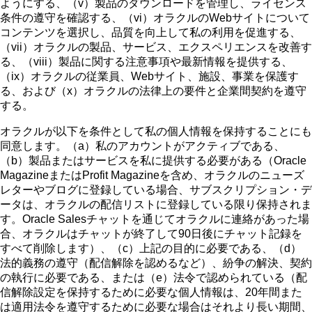
ようにする、（v）製品のダウンロードを管理し、ライセンス
条件の遵守を確認する、（vi）オラクルのWebサイトについて
コンテンツを選択し、品質を向上して私の利用を促進する、
（vii）オラクルの製品、サービス、エクスペリエンスを改善す
る、（viii）製品に関する注意事項や最新情報を提供する、
（ix）オラクルの従業員、Webサイト、施設、事業を保護す
る、および（x）オラクルの法律上の要件と企業間契約を遵守
する。
オラクルが以下を条件として私の個人情報を保持することにも
同意します。（a）私のアカウントがアクティブである、
（b）製品またはサービスを私に提供する必要がある（Oracle
MagazineまたはProfit Magazineを含め、オラクルのニューズ
レターやブログに登録している場合、サブスクリプション・デ
ータは、オラクルの配信リストに登録している限り保持されま
す。Oracle Salesチャットを通じてオラクルに連絡があった場
合、オラクルはチャットが終了して90日後にチャット記録を
すべて削除します）、（c）上記の目的に必要である、（d）
法的義務の遵守（配信解除を認めるなど）、紛争の解決、契約
の執行に必要である、または（e）法令で認められている（配
信解除設定を保持するために必要な個人情報は、20年間また
は適用法令を遵守するために必要な場合はそれより長い期間、