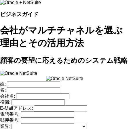
ビジネスガイド
会社がマルチチャネルを選ぶ
理由とその活用方法
顧客の要望に応えるためのシステム戦略
姓:
名:
会社名:
役職:
E-Mailアドレス:
電話番号:
郵便番号:
業界: