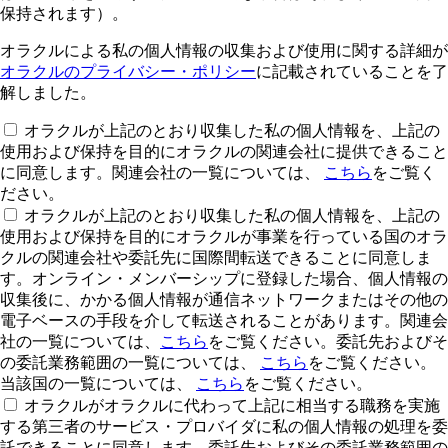
保持されます）。
オラクルによる私の個人情報の収集および使用に関する詳細が
オラクルのプライバシー・ポリシー
に記載されていることを了
解しました。
オラクルが上記のとおり収集した私の個人情報を、上記の
使用および保持を目的にオラクルの関連会社に提供できること
に同意します。関連会社の一覧については、
こちら
をご覧く
ださい。
オラクルが上記のとおり収集した私の個人情報を、上記の
使用および保持を目的にオラクルが事業を行っている国のオラ
クルの関連会社や委託先に国際間転送できることに同意しま
す。オンライン・メンバーシップに登録した場合、個人情報の
収集後に、かかる個人情報が通信ネットワークまたはその他の
電子ベースの手段を介して転送されることがあります。関連会
社の一覧については、
こちら
をご覧ください。委託先およびそ
の委託業務範囲の一覧については、
こちら
をご覧ください。
当該国の一覧については、
こちら
をご覧ください。
オラクルがオラクルに代わって上記に相当する職務を実施
する第三者のサービス・プロバイダに私の個人情報の処理を委
託できることに同意します。委託先およびその委託業務範囲の