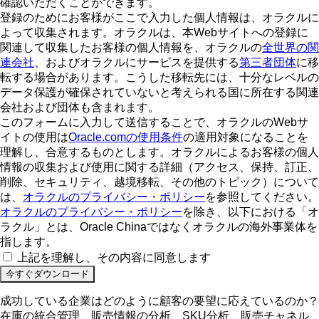
確認いただくことができます。
登録のためにお客様がここで入力した個人情報は、オラクルに
よって収集されます。オラクルは、本Webサイトへの登録に
関連して収集したお客様の個人情報を、オラクルの
全世界の関
連会社
、およびオラクルにサービスを提供する
第三者団体
に移
転する場合があります。こうした移転先には、十分なレベルの
データ保護が確保されていないと考えられる国に所在する関連
会社および団体も含まれます。
このフォームに入力して送信することで、オラクルのWebサ
イトの使用は
Oracle.comの使用条件
の適用対象になることを
理解し、合意するものとします。オラクルによるお客様の個人
情報の収集および使用に関する詳細（アクセス、保持、訂正、
削除、セキュリティ、越境移転、その他のトピック）について
は、
オラクルのプライバシー・ポリシー
を参照してください。
オラクルのプライバシー・ポリシー
を除き、以下における「オ
ラクル」とは、Oracle Chinaではなくオラクルの海外事業体を
指します。
上記を理解し、その内容に同意します
成功している企業はどのように顧客の要望に応えているのか？
在庫の統合管理、販売情報の分析、SKU分析、販売チャネル