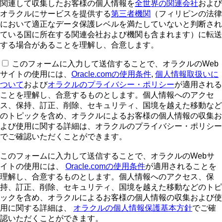
関連して収集したお客様の個人情報を
全世界の関連会社
および
オラクルにサービスを提供する
第三者機関
（フィリピンの法律
において適正なデータ保護レベルを満たしていないと判断され
ている国に所在する関連会社および機関も含まれます）に転送
する場合があることを理解し、合意します。
このフォームに入力して送信することで、オラクルのWeb
サイトの使用には、
Oracle.comの使用条件
,
個人情報取扱いに
ついて
および
オラクルのプライバシー・ポリシー
が適用される
ことを理解し、合意するものとします。個人情報へのアクセ
ス、保持、訂正、削除、セキュリティ、国境を越えた移動など
のトピックを含め、オラクルによるお客様の個人情報の収集お
よび使用に関する詳細は、オラクルのプライバシー・ポリシー
でご確認いただくことができます。
このフォームに入力して送信することで、オラクルのWebサ
イトの使用には、
Oracle.comの使用条件
が適用されることを
理解し、合意するものとします。個人情報へのアクセス、保
持、訂正、削除、セキュリティ、国境を越えた移動などのトピ
ックを含め、オラクルによるお客様の個人情報の収集および使
用に関する詳細は、
オラクルの個人情報保護基本方針
でご確
認いただくことができます。