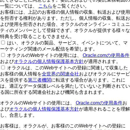
一覧については、
こちら
をご覧ください。
お客様には、上記のお客様の個人情報の収集、転送および使用
を拒否する権利があります。ただし、個人情報の収集、転送お
よび使用を拒否された場合、オラクルのオンライン・コミュニ
ティのメンバーとして登録できず、オラクルが提供する様々な
特典を受け取ることもできません。
はい、オラクルの製品、サービス、イベントについて、マ
ーケティング関連のメール配信を希望します。
オラクルのWebサイトの使用には、
Oracle.comの使用条件
および
オラクルの個人情報保護基本方針
が適用されます。
オラクルは、このWebサイトへの登録に関連して収集した
お客様の個人情報を
全世界の関連会社
およびオラクルにサービ
スを提供する
第三者機関
に転送する場合があります。これに
は、適正なデータ保護レベルを満たしていないと判断されてい
る国に所在する関連会社および機関も含まれます。
オラクルのWebサイトの使用には、
Oracle.comの使用条件
お
よび
オラクルの個人情報保護基本方針
が適用されることを理解
し、合意します。
お客様は、オラクルが、お客様のこのWebサイトへの登録に